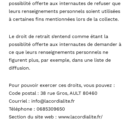
possiblité offerte aux internautes de refuser que
leurs renseignements personnels soient utilisées
à certaines fins mentionnées lors de la collecte.
Accueil
A Propos
Nos appartements
Le droit de retrait s’entend comme étant la
possiblité offerte aux internautes de demander à
Réservez
ce que leurs renseignements personnels ne
Contactez nous
figurent plus, par exemple, dans une liste de
diffusion.
Pour pouvoir exercer ces droits, vous pouvez :
Code postal : 38 rue Gros, AULT 80460
Courriel : info@lacordialite.fr
Téléphone : 0685309650
Section du site web : www.lacordialite.fr/
info@lacordialite.fr
+33 6 78 45 32 31
Instagram
Facebook