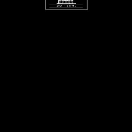
Contactez nous
dialite.fr
+33 6 78 45 32 31
Instagram
Facebook
 Cordialité ,38 Rue Gros, 80460, AULT