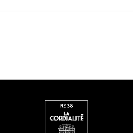
cueil
A Propos
artements
Réservez